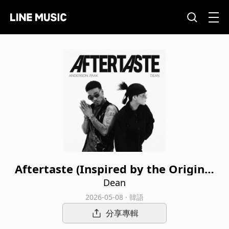
Aftertaste (Inspired by the Original
Motion Picture K-POPS!)
Dean
2026-05-08 · 韓語
分享專輯