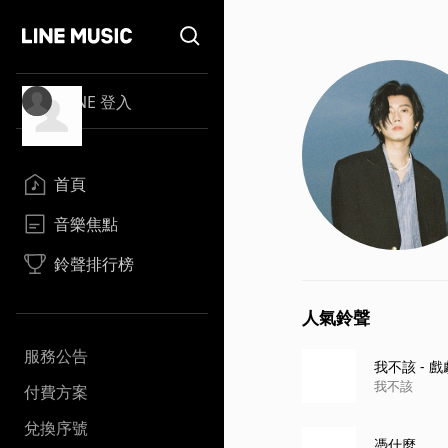
LINE 登入
首頁
音樂焦點
鈴聲排行榜
人氣鈴聲
服務公告
我不該 - 
我不該
付費方案
兌換序號
憑什麼