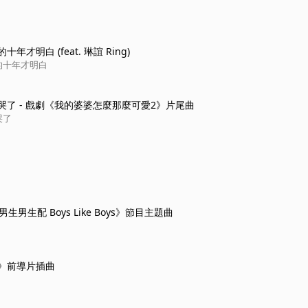
年才明白 (feat. 琳誼 Ring)
的十年才明白
哭了 - 戲劇《我的婆婆怎麼那麼可愛2》片尾曲
哭了
 《男生男生配 Boys Like Boys》節目主題曲
》前導片插曲