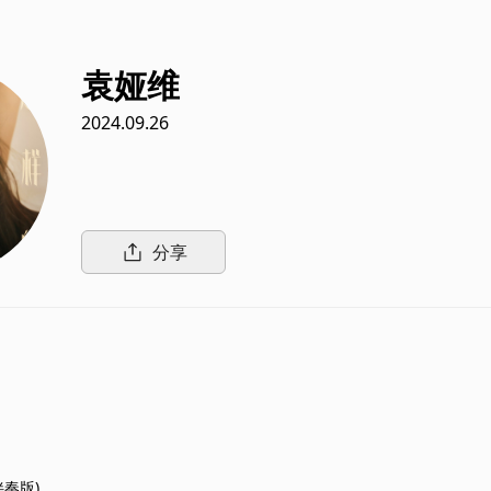
袁娅维
2024.09.26
分享
伴奏版)