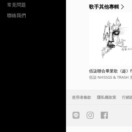
常見問題
歌手其他專輯
聯絡我們
佰柒聯合畢業歌《趁》fea
佰柒 NHSSGS & TRAS
使用者條款
隱私權政策
行銷