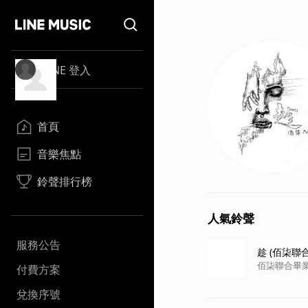
LINE 登入
首頁
音樂焦點
鈴聲排行榜
人氣鈴聲
服務公告
趁 (佰柒聯
佰柒聯合畢業歌
付費方案
兌換序號