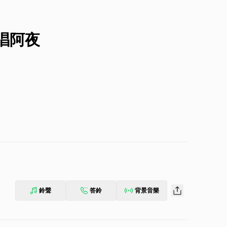
主唱阿夜
鈴聲
答鈴
背景音樂