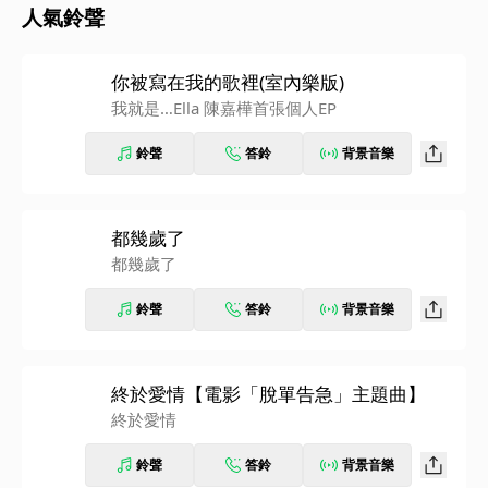
人氣鈴聲
你被寫在我的歌裡(室內樂版)
我就是…Ella 陳嘉樺首張個人EP
鈴聲
答鈴
背景音樂
都幾歲了
都幾歲了
鈴聲
答鈴
背景音樂
終於愛情【電影「脫單告急」主題曲】
終於愛情
鈴聲
答鈴
背景音樂