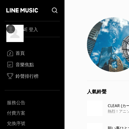
LINE 登入
首頁
音樂焦點
鈴聲排行榜
人氣鈴聲
服務公告
CLEAR 
熱烈！アニソン魂 
付費方案
兌換序號
願い事ひとつ