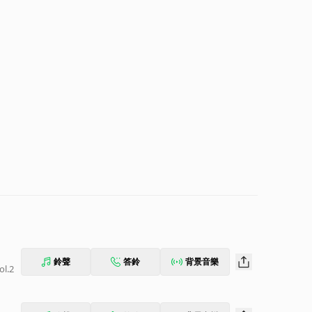
鈴聲
答鈴
背景音樂
l.2