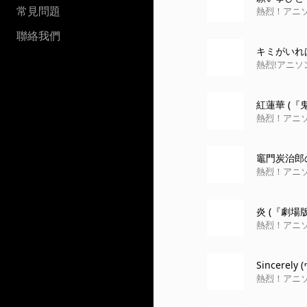
常見問題
熱烈！アニソン魂
3
聯絡我們
キミがいれば
熱烈!アニソン
がいれば」
紅蓮華 (『
熱烈！アニソ
竈門炭治郎の
熱烈！アニソ
炎 (『劇場
熱烈！アニソ
Sincer
熱烈！アニソ
デン』