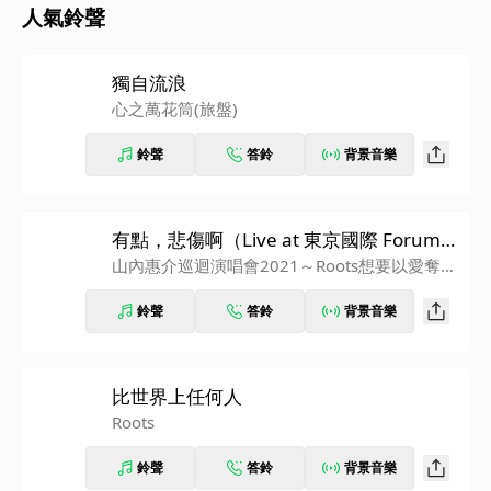
人氣鈴聲
獨自流浪
心之萬花筒(旅盤)
鈴聲
答鈴
背景音樂
有點，悲傷啊（Live at 東京國際 Forum 2
021）
山內惠介巡迴演唱會2021～Roots想要以愛奪下
你～
鈴聲
答鈴
背景音樂
比世界上任何人
Roots
鈴聲
答鈴
背景音樂