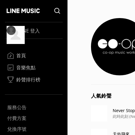
LINE 登入
首頁
音樂焦點
鈴聲排行榜
人氣鈴聲
服務公告
Never Stop
此時此刻 (Ne
付費方案
兌換序號
天外飛來