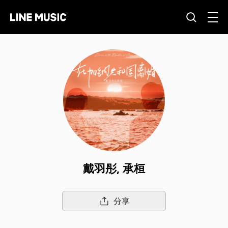
戴羽彤, 承桓
分享