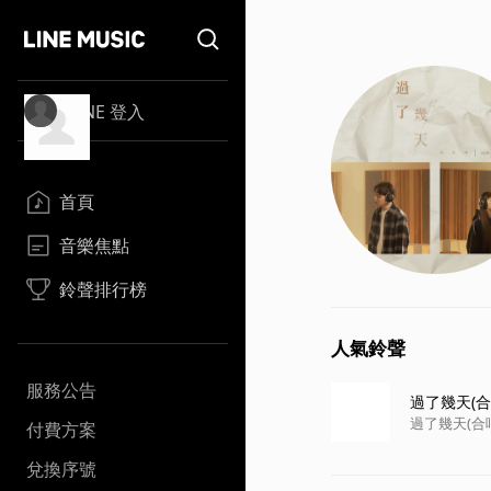
LINE 登入
首頁
音樂焦點
鈴聲排行榜
人氣鈴聲
服務公告
過了幾天(合
過了幾天(合
付費方案
兌換序號