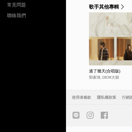
常見問題
歌手其他專輯
聯絡我們
過了幾天(合唱版)
郭家瑋, DIOR大穎
使用者條款
隱私權政策
行銷