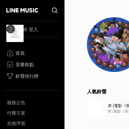
LINE 登入
首頁
音樂焦點
鈴聲排行榜
人氣鈴聲
服務公告
求 (電影《
求 (電影《
付費方案
兌換序號