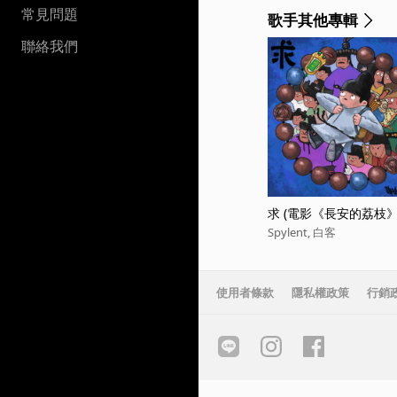
常見問題
歌手其他專輯
聯絡我們
求 (電影《長安的荔枝》
Spylent, 白客
使用者條款
隱私權政策
行銷