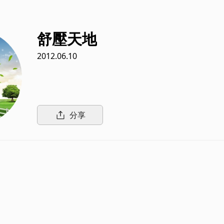
舒壓天地
2012.06.10
分享