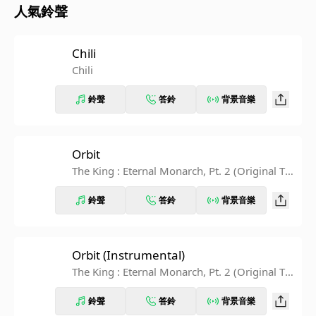
人氣鈴聲
Chili
Chili
鈴聲
答鈴
背景音樂
Orbit
The King : Eternal Monarch, Pt. 2 (Original Tel
evision Soundtrack)
鈴聲
答鈴
背景音樂
Orbit (Instrumental)
The King : Eternal Monarch, Pt. 2 (Original Tel
evision Soundtrack)
鈴聲
答鈴
背景音樂