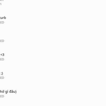
n
turb
RED
RED
 <3
RED
;)
RED
hớ gì đâu)
RED