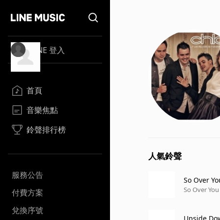
LINE 登入
首頁
音樂焦點
鈴聲排行榜
人氣鈴聲
服務公告
So Over Yo
So Over You
付費方案
兌換序號
Upside Do