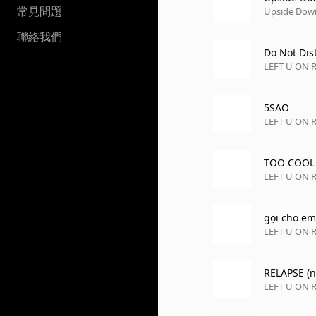
常見問題
Upside Dow
聯絡我們
Do Not Dis
LEFT U ON 
5SAO
LEFT U ON 
TOO COOL
LEFT U ON 
gọi cho em 
LEFT U ON 
RELAPSE (n
LEFT U ON 