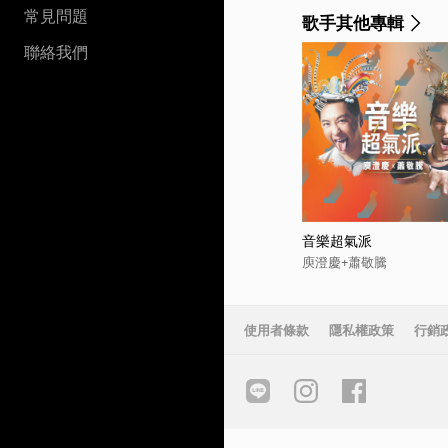
常見問題
歌手其他專輯
聯絡我們
音樂超氣派
庾澄慶+蕭敬騰
使用者條款
隱私權政策
行銷