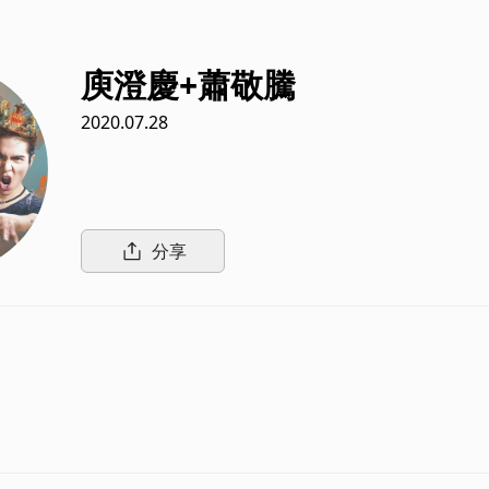
庾澄慶+蕭敬騰
2020.07.28
分享