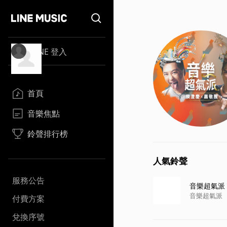
LINE 登入
首頁
音樂焦點
鈴聲排行榜
人氣鈴聲
服務公告
音樂超氣派
音樂超氣派
付費方案
兌換序號