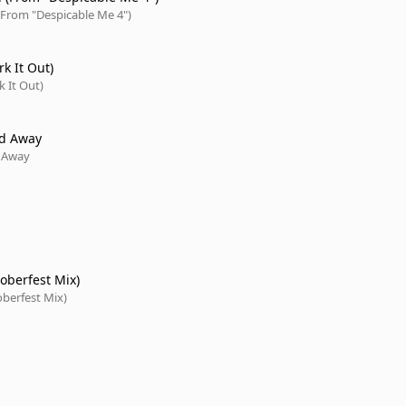
(From "Despicable Me 4")
k It Out)
 It Out)
ud Away
d Away
oberfest Mix)
berfest Mix)