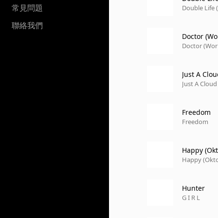
常見問題
Double Life 
聯絡我們
Doctor (Wor
Doctor (Work
Just A Clo
Just A Clou
Freedom
Freedom
Happy (Okt
Happy (Okto
Hunter
G I R L