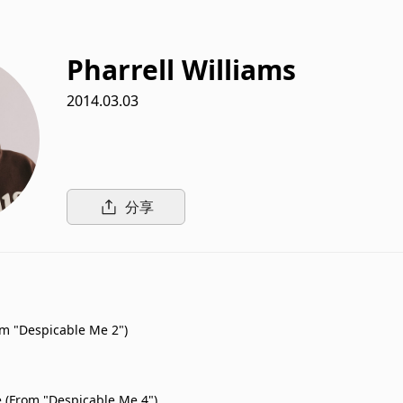
Pharrell Williams
2014.03.03
分享
m "Despicable Me 2")
e (From "Despicable Me 4")