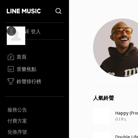
LINE 登入
首頁
音樂焦點
鈴聲排行榜
人氣鈴聲
服務公告
Happy (Fro
G I R L
付費方案
兌換序號
Double Lif