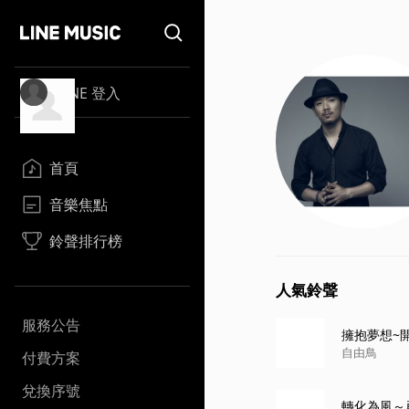
LINE 登入
首頁
音樂焦點
鈴聲排行榜
人氣鈴聲
服務公告
擁抱夢想~開
自由鳥
付費方案
兌換序號
轉化為風～勇者