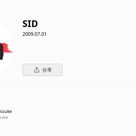
SID
2009.07.01
分享
hizuke
izuke