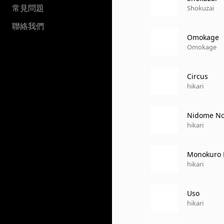
常見問題
Shokuzai
聯絡我們
Omokage
Omokage
Circus
hikari
Nidome No
hikari
Monokuro 
hikari
Uso
hikari