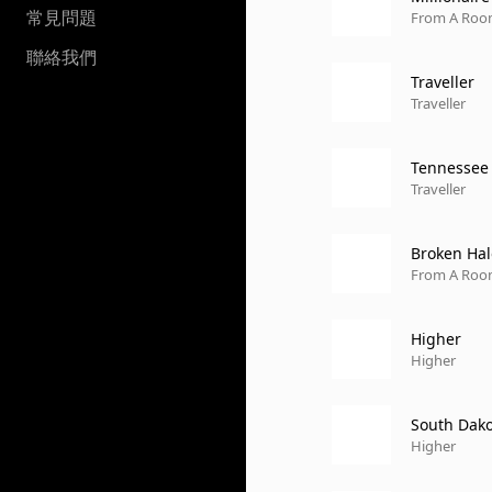
常見問題
From A Roo
聯絡我們
Traveller
Traveller
Tennessee
Traveller
Broken Hal
From A Roo
Higher
Higher
South Dak
Higher