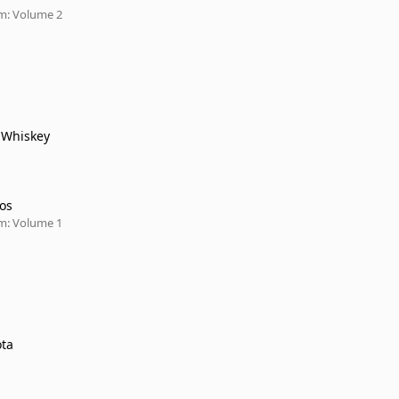
m: Volume 2
 Whiskey
os
m: Volume 1
ota