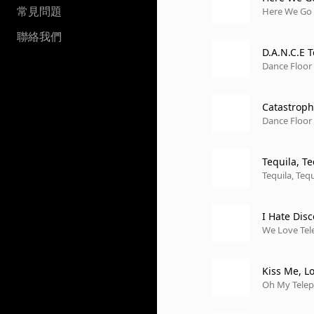
常見問題
Here We Go
聯絡我們
D.A.N.C.E 
Dance Floor
Catastrop
Dance Floor
Tequila, Te
Tequila, Tequ
I Hate Disc
We Love Tel
Kiss Me, L
Oh My Teleph