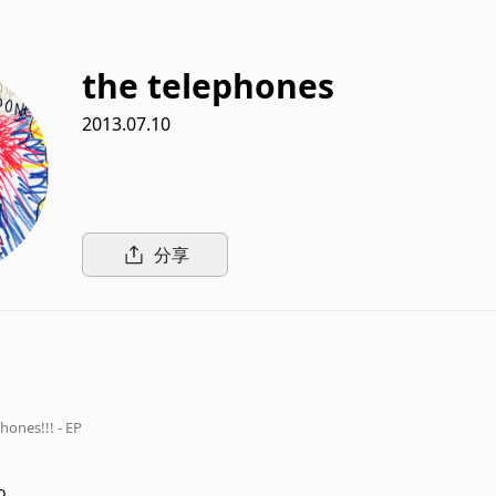
the telephones
2013.07.10
分享
ones!!! - EP
o