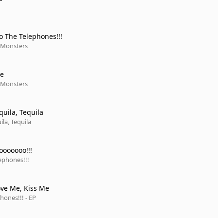
To The Telephones!!!
 Monsters
he
 Monsters
quila, Tequila
ila, Tequila
ooooooo!!!
ephones!!!
ove Me, Kiss Me
ones!!! - EP