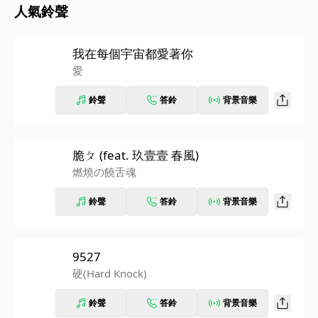
人氣鈴聲
我在每個宇宙都愛著你
愛
鈴聲
答鈴
背景音樂
脆ㄆ (feat. 玖壹壹 春風)
燃燒の饒舌魂
鈴聲
答鈴
背景音樂
9527
硬(Hard Knock)
鈴聲
答鈴
背景音樂