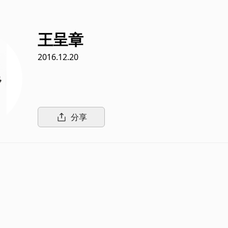
王呈章
2016.12.20
分享