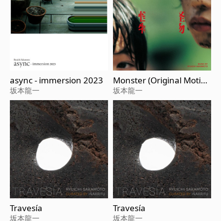
async - immersion 2023
Monster (Original Motion
Picture Soundtrack)
坂本龍一
坂本龍一
Travesía
Travesía
坂本龍一
坂本龍一