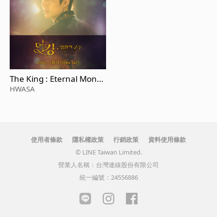
The King : Eternal Monar
ch, Pt. 2 (Original Televisi
HWASA
on Soundtrack)
使用者條款
隱私權政策
行銷政策
資料使用條款
© LINE Taiwan Limited.
營業人名稱：台灣連線股份有限公司
統一編號：24556886