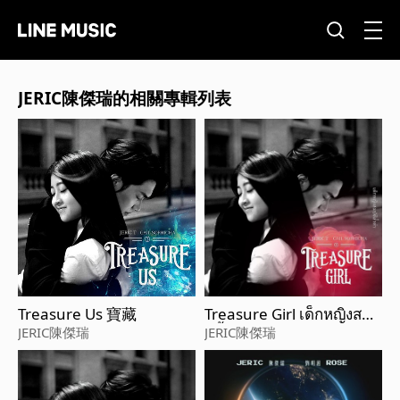
JERIC陳傑瑞的相關專輯列表
Treasure Us 寶藏
Treasure Girl เด็กหญิงสมบั
ติล้ำค่า 寶藏女孩 (feat. 蓋
JERIC陳傑瑞
JERIC陳傑瑞
兒)