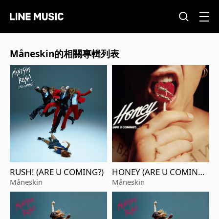
Måneskin的相關專輯列表
RUSH! (ARE U COMING?)
HONEY (ARE U COMIN
G?)
Måneskin
Måneskin