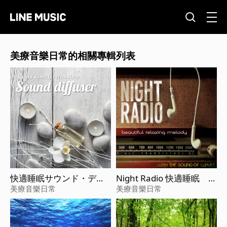
美療音樂日常的相關專輯列表
快適睡眠サウンド・ディ
Night Radio 快適睡眠 夜
フューザー (Sound Diffus
のラジオ～波音の誘い
美療音樂日常
美療音樂日常
er)