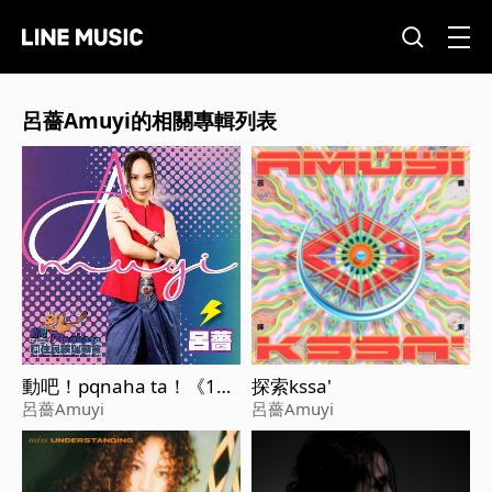
呂薔Amuyi的相關專輯列表
動吧！pqnaha ta！《114
探索kssa'
年度第二屆新竹縣原住民
呂薔Amuyi
呂薔Amuyi
族傳統競技聯合運動會》
主題曲