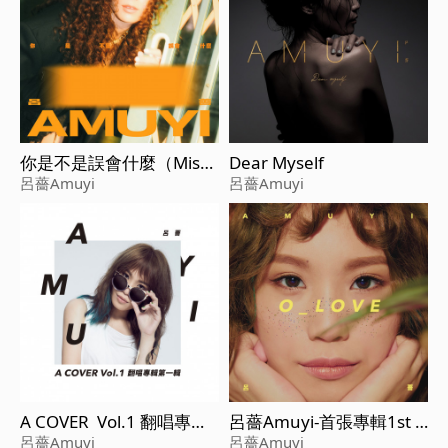
你是不是誤會什麼（Miss
Dear Myself
understanding）
呂薔Amuyi
呂薔Amuyi
A COVER Vol.1 翻唱專輯
呂薔Amuyi-首張專輯1st a
第一輯
lbum O_LOVE
呂薔Amuyi
呂薔Amuyi