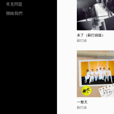
常見問題
聯絡我們
未了（蘇打綠版）
蘇打綠
一整天
蘇打綠