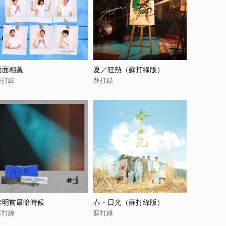
面面相覷
夏／狂熱（蘇打綠版）
蘇打綠
蘇打綠
黎明前最暗時候
春・日光（蘇打綠版）
蘇打綠
蘇打綠