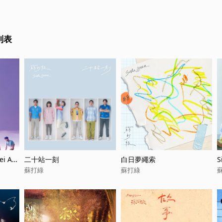
列表
i Are
二十站一刻
白日夢繩索
S
蘇打綠
蘇打綠