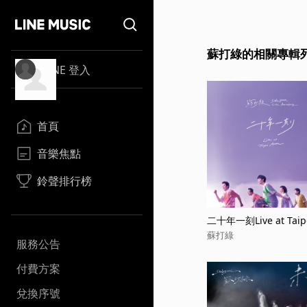
蘇打綠的相關專輯
LINE 登入
首頁
音樂焦點
鈴聲排行榜
二十年一刻Live at Taipe
na
蘇打綠
服務公告
付費方案
兌換序號