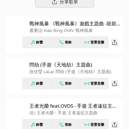
分享歌單
戰神風暴 《戰神風暴》遊戲主題曲 -鼓鼓
呂思緯、蕭秉治、Julia 吳卓源
蕭秉治 Xiao Bing Chih
/ 戰神風暴
鈴聲
答鈴
背景音樂
問劫 (手遊《天地劫》主題曲)
徐佳瑩 LaLa
/ 問劫 (手遊《天地劫》主題曲)
鈴聲
答鈴
背景音樂
王者光榮 feat.OVDS - 手遊 王者遠征主題
曲
信
/ 王者光榮 - 手遊 王者遠征主題曲
鈴聲
答鈴
背景音樂