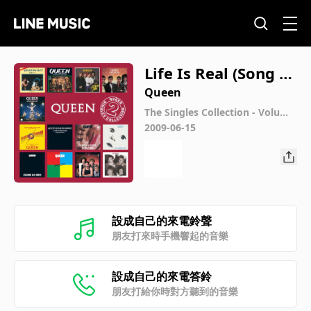
Life Is Real (Song Fo
r Lennon) (2009 Digi
Queen
tal Remaster)
The Singles Collection - Volume
2
2009-06-15
設成自己的來電鈴聲
朋友打來時手機響起的音樂
設成自己的來電答鈴
朋友打給你時對方聽到的音樂