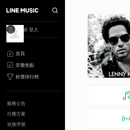
LINE 登入
首頁
音樂焦點
鈴聲排行榜
服務公告
付費方案
兌換序號