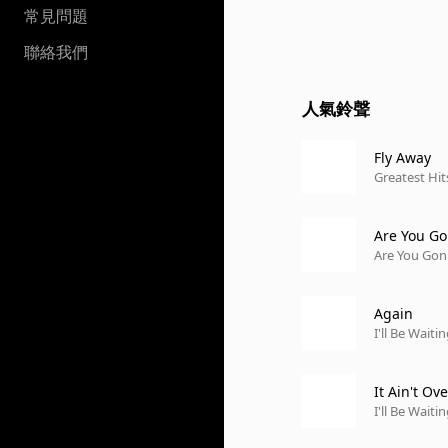
常見問題
聯絡我們
人氣鈴聲
Fly Away
Greatest Hit
Are You G
Are You Gon
Again
I'll Be Waiti
It Ain't Ove
I'll Be Waiti