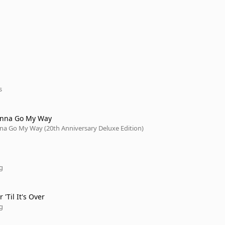
s
onna Go My Way
na Go My Way (20th Anniversary Deluxe Edition)
ng
r 'Til It's Over
ng