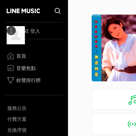
LINE 登入
首頁
音樂焦點
鈴聲排行榜
服務公告
付費方案
兌換序號