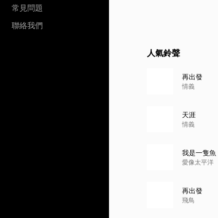
常見問題
聯絡我們
人氣鈴聲
再出發
情義
天涯
情義
我是一隻魚
愛像太平洋
再出發
飛鳥