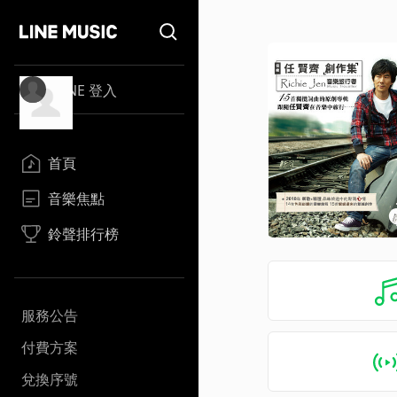
LINE 登入
首頁
音樂焦點
鈴聲排行榜
服務公告
付費方案
兌換序號