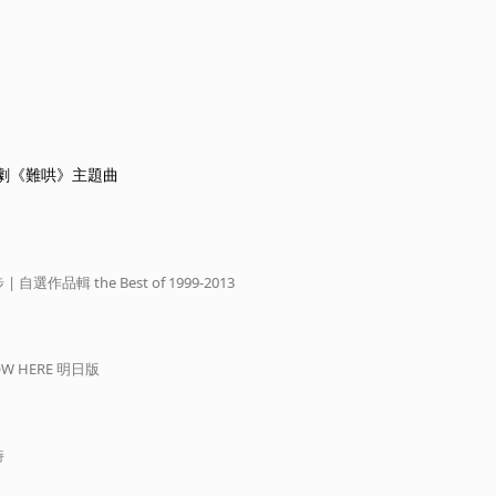
視劇《難哄》主題曲
| 自選作品輯 the Best of 1999-2013
人生 NOW HERE 明日版
詩