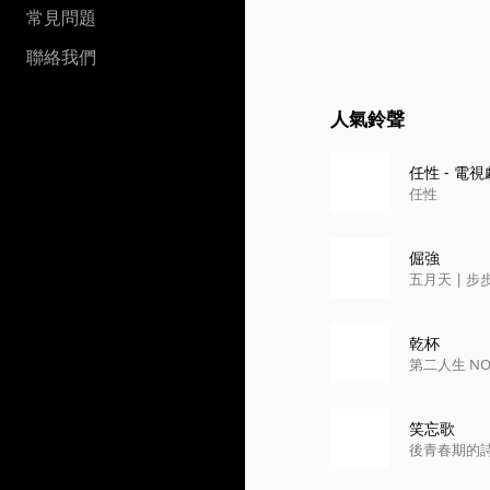
常見問題
聯絡我們
人氣鈴聲
任性 - 電
任性
倔強
五月天 | 步步 
乾杯
第二
笑忘歌
後青春期的