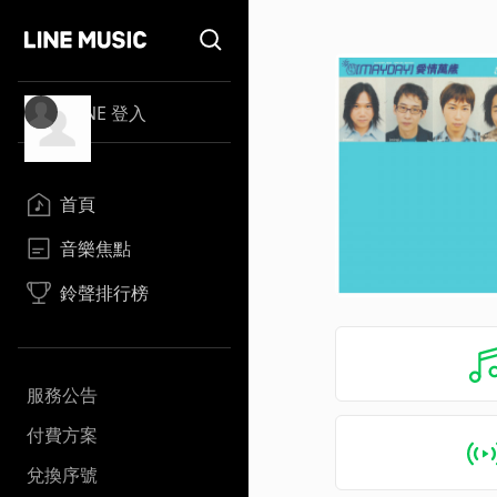
LINE 登入
首頁
音樂焦點
鈴聲排行榜
服務公告
付費方案
兌換序號