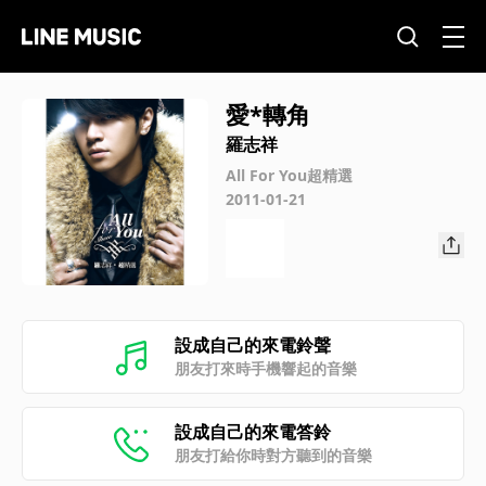
愛*轉角
羅志祥
All For You超精選
2011-01-21
設成自己的來電鈴聲
朋友打來時手機響起的音樂
設成自己的來電答鈴
朋友打給你時對方聽到的音樂