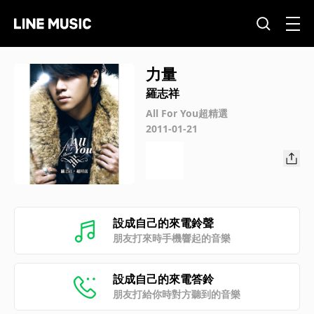
力量
羅志祥
All For You超精選
2011-01-21
設成自己的來電鈴聲
朋友打來時手機響起的音樂
設成自己的來電答鈴
朋友打給你時對方聽到的音樂