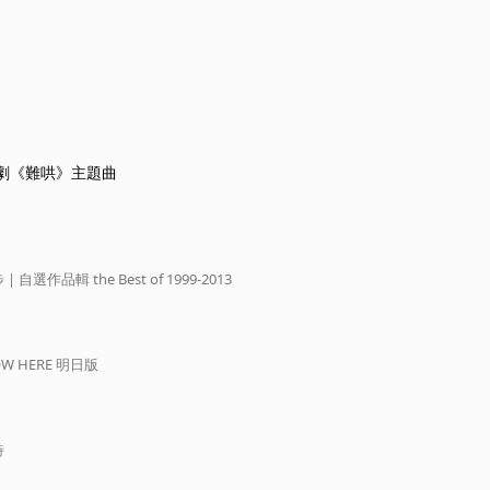
視劇《難哄》主題曲
| 自選作品輯 the Best of 1999-2013
人生 NOW HERE 明日版
詩