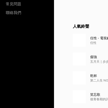
常見問題
聯絡我們
人氣鈴聲
任性 - 電
任性
倔強
五月天 | 步步 
乾杯
第二
笑忘歌
後青春期的