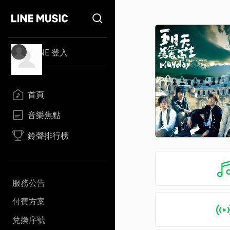
LINE 登入
首頁
音樂焦點
鈴聲排行榜
服務公告
付費方案
兌換序號