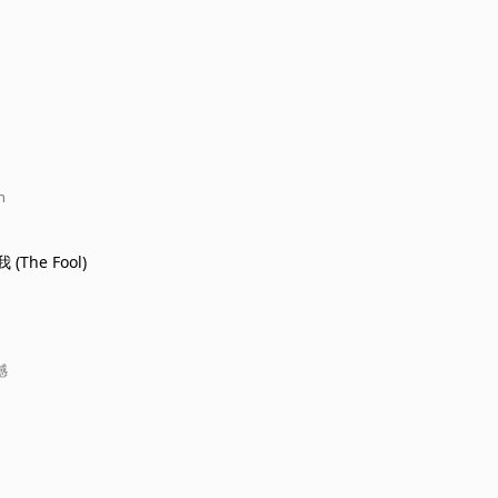
n
The Fool)
憾