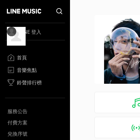
LINE 登入
首頁
音樂焦點
鈴聲排行榜
服務公告
付費方案
兌換序號