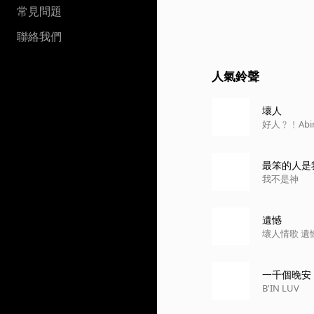
常見問題
聯絡我們
人氣鈴聲
壞人
好人﹖﹗Abi
最笨的人是我 (
我不是神
遺憾
壞人情歌 遺
一千個晚安
B'IN LUV