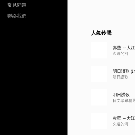
常見問題
聯絡我們
人氣鈴聲
赤壁 ～大
久遠的河
明日讚歌 (Ins
明日讚歌
明日讚歌
日文珍藏精選
赤壁 ～大江東去
久遠的河