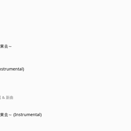
江東去～
trumental)
 & 新曲
～ (Instrumental)