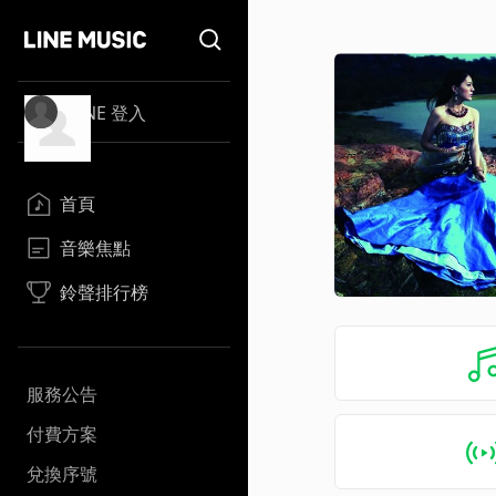
LINE 登入
首頁
音樂焦點
鈴聲排行榜
服務公告
付費方案
兌換序號