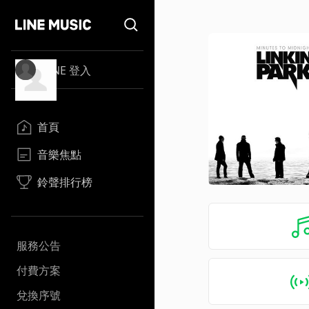
LINE 登入
首頁
音樂焦點
鈴聲排行榜
服務公告
付費方案
兌換序號