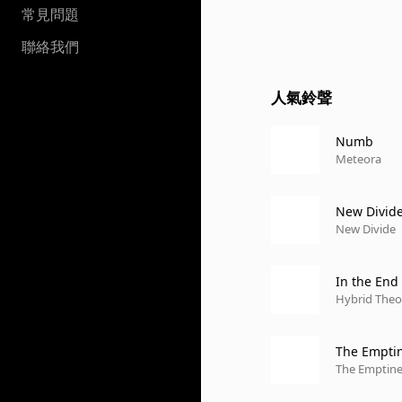
常見問題
聯絡我們
人氣鈴聲
Numb
Meteora
New Divid
New Divide
In the End
Hybrid Theo
The Empti
The Emptine