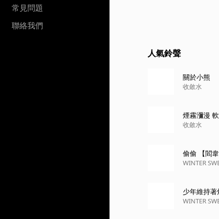
常見問題
聯絡我們
人氣鈴聲
關於小熊
收斂水
煙霧瀰漫 軟嘴
收斂水
偷偷 【閻
WINTER SW
少年維持著
WINTER SW