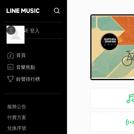
LINE 登入
首頁
音樂焦點
鈴聲排行榜
服務公告
付費方案
兌換序號