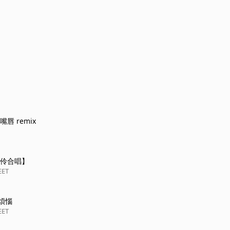
唇 remix
韋伶合唱】
EET
煩惱
EET