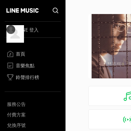
LINE 登入
首頁
音樂焦點
鈴聲排行榜
服務公告
付費方案
兌換序號