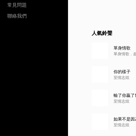
常見問題
聯絡我們
人氣鈴聲
單身情歌
單身情歌．
你的樣子
至情志炫
輸了你贏了
至情志炫
如果不是因
至情志炫