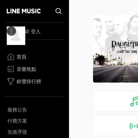
LINE 登入
首頁
音樂焦點
鈴聲排行榜
服務公告
付費方案
兌換序號