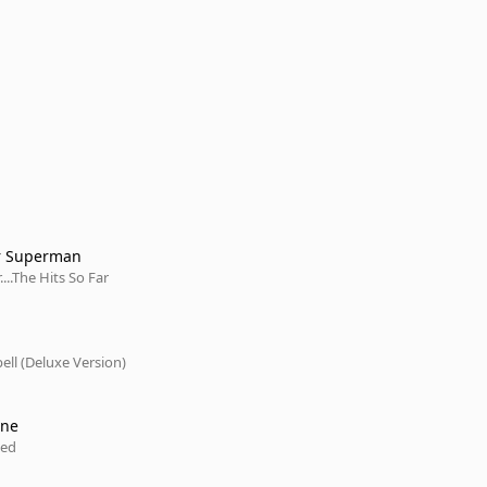
or Superman
....The Hits So Far
ell (Deluxe Version)
ine
ved