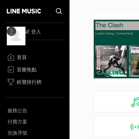
LINE 登入
首頁
音樂焦點
鈴聲排行榜
服務公告
付費方案
兌換序號