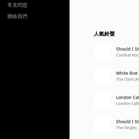
常見問題
聯絡我們
人氣鈴聲
Should I S
Combat Roc
White Riot
The Clash (
London Cal
London Call
Should I S
The Singles