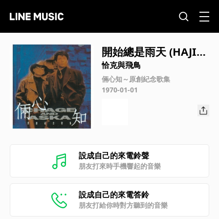
開始總是雨天 (HAJIM
ARIWA ITSUMO AM
恰克與飛鳥
E)
倆心知～原創紀念歌集
1970-01-01
設成自己的來電鈴聲
朋友打來時手機響起的音樂
設成自己的來電答鈴
朋友打給你時對方聽到的音樂