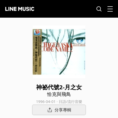
神祕代號2-月之女
恰克與飛鳥
1996-04-01 · 日語/流行音樂
分享專輯