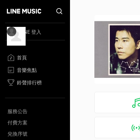
LINE 登入
首頁
音樂焦點
鈴聲排行榜
服務公告
付費方案
兌換序號