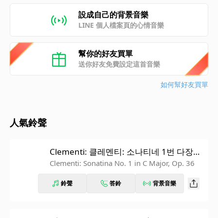
設成自己的背景音樂
LINE 個人檔案頁的心情音樂
幫你的好友買單
送你好友免費設定這首音樂
如何幫好友買單
人氣鈴聲
Clementi: 클레멘티: 소나티네 1번 다장
조, Op.36: 2. Andante
Clementi: Sonatina No. 1 in C Major, Op. 36
鈴聲
答鈴
背景音樂