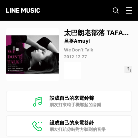
太巴朗老部落 TAFAL
ONG, a niyaro
呂薔Amuyi
We Don’t Talk
2012-12-27
設成自己的來電鈴聲
朋友打來時手機響起的音樂
設成自己的來電答鈴
朋友打給你時對方聽到的音樂